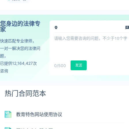
您身边的法律专
家
快速匹配专业律师，
一对一解决您的法律问
题，
已提供12,164,427次
0
/500
发送
咨询
热门合同范本
教育特色网站使用协议