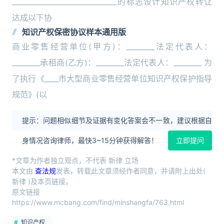
______________________________的标志设计知识产权转让
达成以下协
知识产权保密协议样本通用版
商业零售经营单位(甲方)：________法定代表人：
________承租商(乙方)：________法定代表人：________ 为
了执行《____市大型商业零售经营单位知识产权保护指导
规范》(以
提示：问题相似细节及证据有变化答案会不一致，建议根据自
身情况咨询律师，最快3~15分钟获得解答！
立即提问
*文章为作者独立观点，不代表 新律 立场
本文由
查法规
发表，转载此文章须经作者同意，并请附上出处(
新律 )及本页链接。
原文链接
https://www.mcbang.com/find/minshangfa/763.html
知识产权