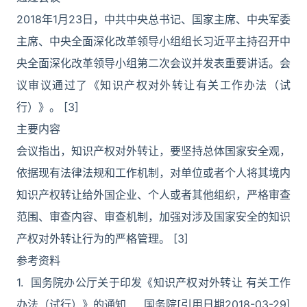
2018年1月23日，中共中央总书记、国家主席、中央军委
主席、中央全面深化改革领导小组组长习近平主持召开中
央全面深化改革领导小组第二次会议并发表重要讲话。会
议审议通过了《知识产权对外转让有关工作办法（试
行）》。 [3]
主要内容
会议指出，知识产权对外转让，要坚持总体国家安全观，
依据现有法律法规和工作机制，对单位或者个人将其境内
知识产权转让给外国企业、个人或者其他组织，严格审查
范围、审查内容、审查机制，加强对涉及国家安全的知识
产权对外转让行为的严格管理。 [3]
参考资料
1. 国务院办公厅关于印发《知识产权对外转让 有关工作
办法（试行）》的通知 ．国务院[引用日期2018-03-29]