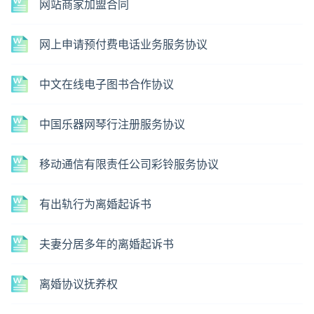
网站商家加盟合同
网上申请预付费电话业务服务协议
中文在线电子图书合作协议
中国乐器网琴行注册服务协议
移动通信有限责任公司彩铃服务协议
有出轨行为离婚起诉书
夫妻分居多年的离婚起诉书
离婚协议抚养权