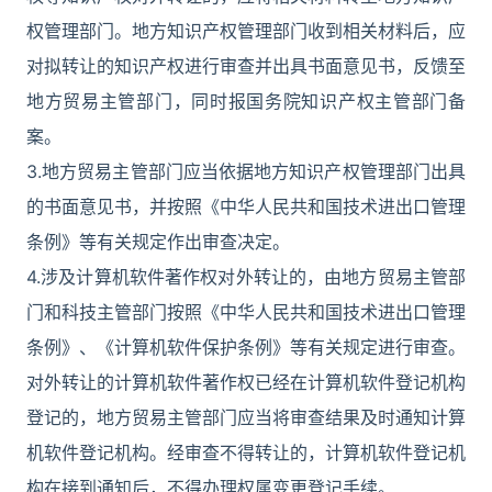
权管理部门。地方知识产权管理部门收到相关材料后，应
对拟转让的知识产权进行审查并出具书面意见书，反馈至
地方贸易主管部门，同时报国务院知识产权主管部门备
案。
3.地方贸易主管部门应当依据地方知识产权管理部门出具
的书面意见书，并按照《中华人民共和国技术进出口管理
条例》等有关规定作出审查决定。
4.涉及计算机软件著作权对外转让的，由地方贸易主管部
门和科技主管部门按照《中华人民共和国技术进出口管理
条例》、《计算机软件保护条例》等有关规定进行审查。
对外转让的计算机软件著作权已经在计算机软件登记机构
登记的，地方贸易主管部门应当将审查结果及时通知计算
机软件登记机构。经审查不得转让的，计算机软件登记机
构在接到通知后，不得办理权属变更登记手续。