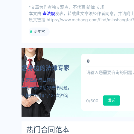
*文章为作者独立观点，不代表 新律 立场
本文由
查法规
发表，转载此文章须经作者同意，并请附上出
原文链接 https://www.mcbang.com/find/minshangfa/7
少年宫
您身边的法律专家
快速匹配专业律师，
一对一解决您的法律问题，
已提供12,164,427次咨询
0
/500
发送
热门合同范本