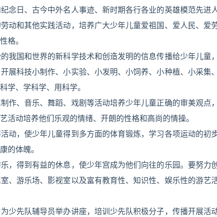
和纪念日、古今中外名人事迹、新时期各行各业的英雄模范先进
的劳动和其他实践活动，培养广大少年儿童爱祖国、爱人民、爱
性格。
受的我国和世界的新科学技术和创造发明的信息传播给少年儿童
，开展科技小制作、小实验、小发明、小饲养、小种植、小采集
科学、学科学、用科学。
艺制作、音乐、舞蹈、戏剧等活动培养少年儿童正确的审美观点
艺活动培养他们乐观的情绪、开朗的性格和高尚的情操。
等活动，使少年儿童得到多方面的体育锻炼，学习各项运动的初
康的体魄。
游乐，得到有益的休息，使少年宫成为他们向往的乐园。要努力
艺室、游乐场、影视室以及富有教育性、知识性、娱乐性的游艺
，为少先队辅导员举办讲座，培训少先队积极分子，传播开展活