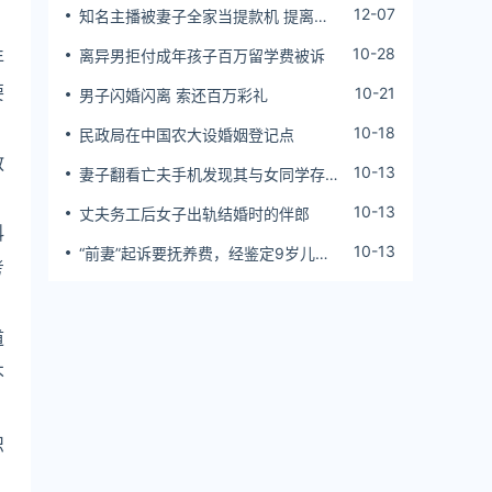
12-07
知名主播被妻子全家当提款机 提离婚
后反被对簿公堂
10-28
年
离异男拒付成年孩子百万留学费被诉
要
10-21
男子闪婚闪离 索还百万彩礼
10-18
民政局在中国农大设婚姻登记点
教
10-13
妻子翻看亡夫手机发现其与女同学存婚
外情，双方互相转账近百万
10-13
丈夫务工后女子出轨结婚时的伴郎
科
10-13
“前妻”起诉要抚养费，经鉴定9岁儿子
考
非他亲生！男子起诉索赔37万
道
不
识