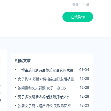
登录
注册
在线咨询
相似文章
01-04
一博主质问演员屈楚萧是否真的家暴,
屈楚萧方公开判决书否认
12-28
女子掏20万婚介费相亲加好友后被删
务
12-28
被闺蜜和丈夫背叛 女子一夜白头
文
12-28
男子多次翻墙进养老院殴打老父亲
8
12-23
独居女子离世遗产归公 民政局回应