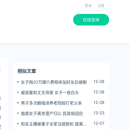
登录
注册
在线咨询
相似文章
12-28
女子掏20万婚介费相亲加好友后被删
12-28
被闺蜜和丈夫背叛 女子一夜白头
号
12-28
男子多次翻墙进养老院殴打老父亲
设
12-23
独居女子离世遗产归公 民政局回应
章
12-07
知名主播被妻子全家当提款机 提离婚
管
后反被对簿公堂