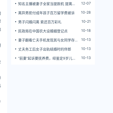
12-07
知名主播被妻子全家当提款机 提离婚
后反被对簿公堂
10-28
的
离异男拒付成年孩子百万留学费被诉
修
10-21
男子闪婚闪离 索还百万彩礼
包
10-18
民政局在中国农大设婚姻登记点
10-13
妻子翻看亡夫手机发现其与女同学存婚
得
外情，双方互相转账近百万
10-13
丈夫务工后女子出轨结婚时的伴郎
10-13
“前妻”起诉要抚养费，经鉴定9岁儿子
业
非他亲生！男子起诉索赔37万
降
基
于