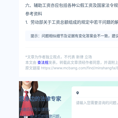
六、辅助工资亦应包括各种公假工资及国家法令规定
参考资料
1. 劳动部关于工资总额组成的规定中若干问题的解释．
提示：问题相似细节及证据有变化答案会不一致，建议
*文章为作者独立观点，不代表 新律 立场
本文由
查法规
发表，转载此文章须经作者同意，并请附上出
原文链接 https://www.mcbang.com/find/minshangfa/8
您身边的法律专家
快速匹配专业律师，
一对一解决您的法律问题，