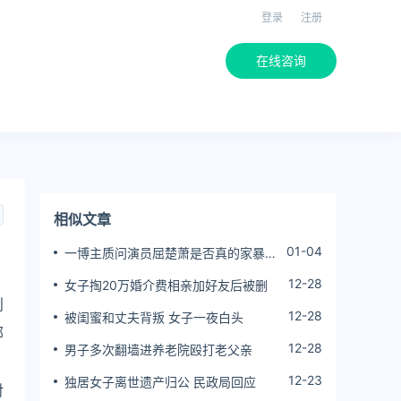
登录
注册
在线咨询
相似文章
01-04
一博主质问演员屈楚萧是否真的家暴,
屈楚萧方公开判决书否认
12-28
女子掏20万婚介费相亲加好友后被删
则
12-28
被闺蜜和丈夫背叛 女子一夜白头
部
12-28
男子多次翻墙进养老院殴打老父亲
12-23
独居女子离世遗产归公 民政局回应
对