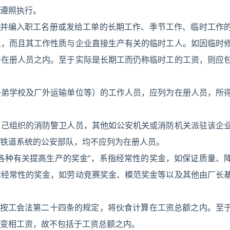
遵照执行。
用并编入职工名册或发给工单的长期工作、季节工作、临时工作
足，而且其工作性质与企业直接生产有关的临时工人。如因临时
于在册人员之内。至于实际是长期工而仍称临时工的工资，则应
子弟学校及厂外运输单位等）的工作人员，应列为在册人员，所
自己组织的消防警卫人员，其他如公安机关或消防机关派驻该企
铁道系统的公安部队，均不应列为在册人员。
各种有关提高生产的奖金”，系指经常性的奖金，如保证质量、
非经常性的奖金，如劳动竞赛奖金、模范奖金等以及其他由厂长
应按工会法第二十四条的规定，将伙食计算在工资总额之内。至
变相工资，故不包括于工资总额之内。