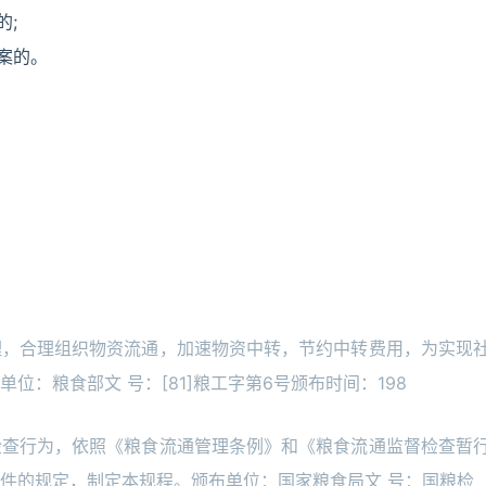
的;
案的。
理，合理组织物资流通，加速物资中转，节约中转费用，为实现
：粮食部文 号：[81]粮工字第6号颁布时间：198
检查行为，依照《粮食流通管理条例》和《粮食流通监督检查暂
件的规定，制定本规程。颁布单位：国家粮食局文 号：国粮检