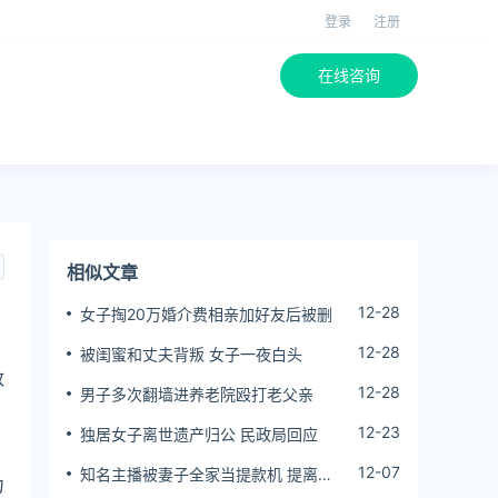
登录
注册
在线咨询
相似文章
12-28
女子掏20万婚介费相亲加好友后被删
12-28
被闺蜜和丈夫背叛 女子一夜白头
政
12-28
男子多次翻墙进养老院殴打老父亲
、
12-23
独居女子离世遗产归公 民政局回应
：
12-07
知名主播被妻子全家当提款机 提离婚
力
后反被对簿公堂