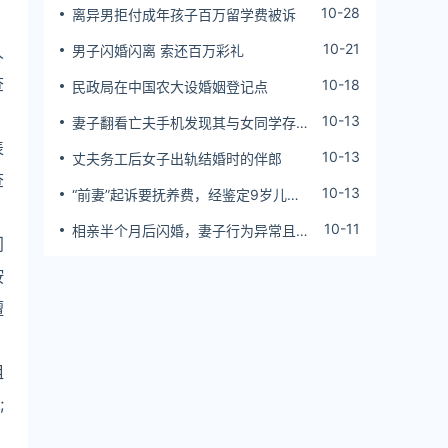
10-28
离异男拒付成年孩子百万留学费被诉
10-21
人
男子闪婚闪离 索还百万彩礼
查
10-18
民政局在中国农大设婚姻登记点
10-13
妻子翻看亡夫手机发现其与女同学存婚
外情，双方互相转账近百万
表
10-13
丈夫务工后女子出轨结婚时的伴郎
查
10-13
“前妻”起诉要抚养费，经鉴定9岁儿子
非他亲生！男子起诉索赔37万
10-11
相亲半个月后闪婚，妻子行为异常且持
门
续服药，男子起诉离婚；法院：系婚前
隐瞒重大疾病，撤销两人婚姻关系
按
擅
组
;