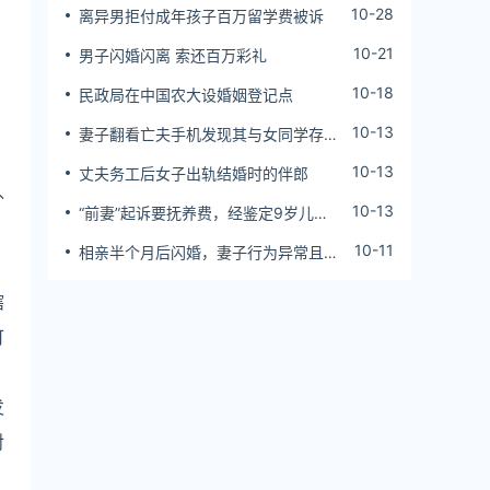
10-28
离异男拒付成年孩子百万留学费被诉
10-21
男子闪婚闪离 索还百万彩礼
10-18
民政局在中国农大设婚姻登记点
10-13
妻子翻看亡夫手机发现其与女同学存婚
外情，双方互相转账近百万
10-13
丈夫务工后女子出轨结婚时的伴郎
外
10-13
“前妻”起诉要抚养费，经鉴定9岁儿子
非他亲生！男子起诉索赔37万
10-11
相亲半个月后闪婚，妻子行为异常且持
续服药，男子起诉离婚；法院：系婚前
隐瞒重大疾病，撤销两人婚姻关系
辖
可
发
对