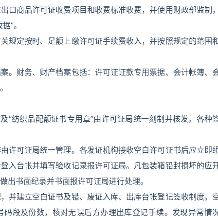
进出口商品许可证收费项目和收费标准收费，并使用财政部监制
据”。
有关规定按时、足额上缴许可证手续费收入，并按照规定的范围
档案。财务、财产档案包括：许可证证款专用票据、会计帐簿、
。
”及“纺织品配额证书专用章”由许可证局统一刻制并核发。各种
作由许可证局统一管理。各发证机构接收空白许可证书后应立即
后登入台帐并填写验收记录报许可证局。凡包装箱铅封损坏的应
做出书面纪录并书面报许可证局进行处理。
理，并建立空白证书及错、废证入库、出库台帐登记签收制度。
号码段及份数，核对无误后方办理出库登记手续。发现异常情