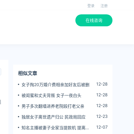
登录
注册
在线咨询
相似文章
12-28
女子掏20万婚介费相亲加好友后被删
12-28
被闺蜜和丈夫背叛 女子一夜白头
类
12-28
男子多次翻墙进养老院殴打老父亲
12-23
独居女子离世遗产归公 民政局回应
12-07
知名主播被妻子全家当提款机 提离婚
后反被对簿公堂