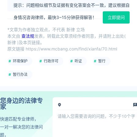
提示：问题相似细节及证据有变化答案会不一致，建议根据自
身情况咨询律师，最快3~15分钟获得解答！
立即提问
*文章为作者独立观点，不代表 新律 立场
本文由
查法规
发表，转载此文章须经作者同意，并请附上出处(
新律 )及本页链接。
原文链接 https://www.mcbang.com/find/xianfa/70.html
环境保护
行政许可
听证
暂行
暂行办法
您身边的法律专
家
快速匹配专业律师，
一对一解决您的法律问
题，