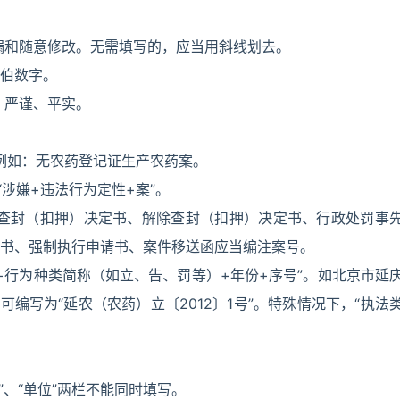
漏和随意修改。无需填写的，应当用斜线划去。
伯数字。
、严谨、平实。
，例如：无农药登记证生产农药案。
涉嫌+违法行为定性+案”。
、查封（扣押）决定书、解除查封（扣押）决定书、行政处罚事
书、强制执行申请书、案件移送函应当编注案号。
别+行为种类简称（如立、告、罚等）+年份+序号”。如北京市延
编写为“延农（农药）立〔2012〕1号”。特殊情况下，“执法
”、“单位”两栏不能同时填写。