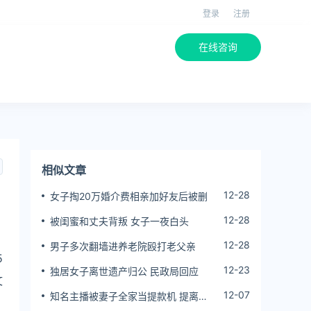
登录
注册
在线咨询
相似文章
12-28
女子掏20万婚介费相亲加好友后被删
12-28
被闺蜜和丈夫背叛 女子一夜白头
、
12-28
男子多次翻墙进养老院殴打老父亲
5
12-23
独居女子离世遗产归公 民政局回应
文
12-07
知名主播被妻子全家当提款机 提离婚
后反被对簿公堂