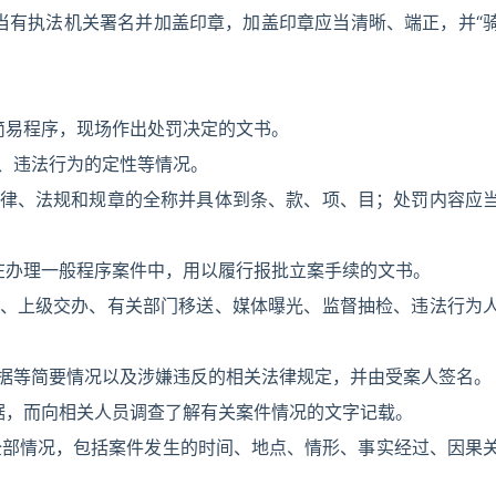
当有执法机关署名并加盖印章，加盖印章应当清晰、端正，并“
简易程序，现场作出处罚决定的文书。
点、违法行为的定性等情况。
法律、法规和规章的全称并具体到条、款、项、目；处罚内容应
在办理一般程序案件中，用以履行报批立案手续的文书。
诉、上级交办、有关部门移送、媒体曝光、监督抽检、违法行为
证据等简要情况以及涉嫌违反的相关法律规定，并由受案人签名。
据，而向相关人员调查了解有关案件情况的文字记载。
全部情况，包括案件发生的时间、地点、情形、事实经过、因果