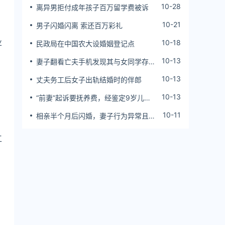
10-28
离异男拒付成年孩子百万留学费被诉
10-21
男子闪婚闪离 索还百万彩礼
业
10-18
民政局在中国农大设婚姻登记点
10-13
妻子翻看亡夫手机发现其与女同学存婚
外情，双方互相转账近百万
10-13
丈夫务工后女子出轨结婚时的伴郎
、
10-13
“前妻”起诉要抚养费，经鉴定9岁儿子
非他亲生！男子起诉索赔37万
10-11
相亲半个月后闪婚，妻子行为异常且持
续服药，男子起诉离婚；法院：系婚前
隐瞒重大疾病，撤销两人婚姻关系
工