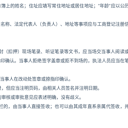
簿上的姓名；住址应填写常住地址或居住地址；“年龄”应以公
位名称、法定代表人（负责人）、地址等事项应与工商登记注册
查封（扣押）现场笔录、听证笔录等文书，应当场交当事人阅读
指印确认。当事人拒绝签字盖章或拒不到场的，执法人员应当在
当事人在改动处签章或捺指印确认。
录，但应当注明页码，由相关人员签名并注明日期。
的审核或审批意见应表述明确，没有歧义。
收栏的，由当事人直接签收；也可以由其成年直系亲属代签收，