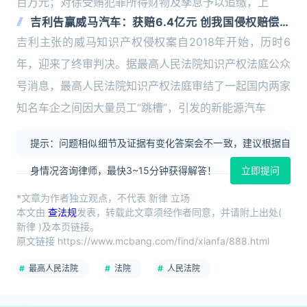
百万元；对徐受贿犯罪所得财物及孳息予以追缴，上
吉利告赢威马汽车：获赔6.4亿元 创我国侵权赔偿金
额新高！
吉利主张的威马知识产权侵权案自2018年开始，历时6
年，迎来了终审判决。据最高人民法院知识产权法庭公众
号消息，最高人民法院知识产权法庭审结了一起国内两家
知名车企之间因大量员工“跳槽”，引发的新能源汽车
提示：问题相似细节及证据有变化答案会不一致，建议根据自
身情况咨询律师，最快3~15分钟获得解答！
立即提问
*文章为作者独立观点，不代表 新律 立场
本文由
查法规
发表，转载此文章须经作者同意，并请附上出处(
新律 )及本页链接。
原文链接 https://www.mcbang.com/find/xianfa/888.html
最高人民法院
法院
人民法院