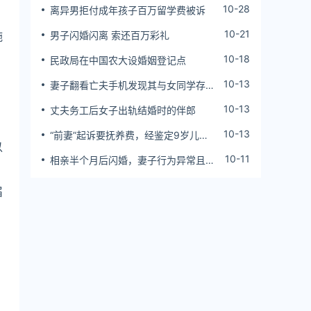
10-28
离异男拒付成年孩子百万留学费被诉
10-21
施
男子闪婚闪离 索还百万彩礼
10-18
民政局在中国农大设婚姻登记点
10-13
妻子翻看亡夫手机发现其与女同学存婚
外情，双方互相转账近百万
10-13
丈夫务工后女子出轨结婚时的伴郎
10-13
“前妻”起诉要抚养费，经鉴定9岁儿子
以
非他亲生！男子起诉索赔37万
10-11
相亲半个月后闪婚，妻子行为异常且持
续服药，男子起诉离婚；法院：系婚前
隐瞒重大疾病，撤销两人婚姻关系
届