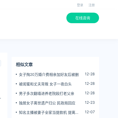
登录
注册
在线咨询
相似文章
12-28
女子掏20万婚介费相亲加好友后被删
12-28
被闺蜜和丈夫背叛 女子一夜白头
，
12-28
男子多次翻墙进养老院殴打老父亲
-
12-23
独居女子离世遗产归公 民政局回应
12-07
知名主播被妻子全家当提款机 提离婚
后反被对簿公堂