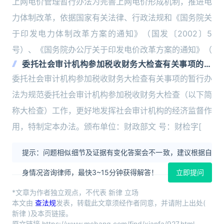
上网电价管理暂行办法为完善上网电价形成机制，推进电
力体制改革，依据国家有关法律、行政法规和《国务院关
于印发电力体制改革方案的通知》（国发〔2002〕5
号）、《国务院办公厅关于印发电价改革方案的通知》（
委托社会审计机构参加税收财务大检查有关事项的暂
行办法
委托社会审计机构参加税收财务大检查有关事项的暂行办
法为规范委托社会审计机构参加税收财务大检查（以下简
称大检查）工作，更好地发挥社会审计机构的经济监督作
用，特制定本办法。颁布单位：财政部文 号：财检字[
提示：问题相似细节及证据有变化答案会不一致，建议根据自
身情况咨询律师，最快3~15分钟获得解答！
立即提问
*文章为作者独立观点，不代表 新律 立场
本文由
查法规
发表，转载此文章须经作者同意，并请附上出处(
新律 )及本页链接。
原文链接 https://www.mcbang.com/find/xianfa/927.html