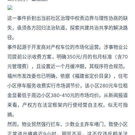
这一事件折射出当前社区治理中权责边界与理性协商的缺
失，亟须各方回归法治轨道，探索共建共治共享的解决路
径。
事件起源于开发商对产权车位的市场化运营。涉事物业公
司提前公示收费方案，明确350元/月的包月标准（含70
元管理费），且设置近一个月缓冲期，其程序符合规范。
福州市发改委也已明确，依据《福建省定价目录》，住宅
小区停车服务收费实行市场调节价，该小区280元车位租
金显著低于周边小区380-410元的市场均价。从新闻报道
来看，产权方在法定框架内行使经营自主权，似无可指
摘。
然而，物业贸然强行拦车、少数业主弃车堵门，致使小区
正常进出瘫痪近9小时，明显不妥，这不仅违反相关法