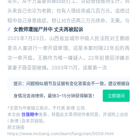
零头，从千万富豪到靠四处打工、贷款借钱维持生计，到
头来自己也沦为老赖；也有人借给亲戚几百万元，追债过
程中自己身患癌症，想让对方还两三万元续命，无果。与
女教师遭抛尸井中 丈夫再被起诉
2025年7月23日，山西省运城市中级人民法院对王鹏故
意杀人案进行一审开庭审理。这是本案时隔22年后的再
次一审开庭。王鹏作为唯一嫌疑人，22年前曾因涉嫌杀
害妻子路亚丽被捕。2003年11月，该案第一次
提示：问题相似细节及证据有变化答案会不一致，建议根据自
身情况咨询律师，最快3~15分钟获得解答！
立即提问
*文章为作者独立观点，不代表 新律 立场
本文由
住我眼中
发表，转载此文章须经作者同意，并请附上出处
( 新律 )及本页链接。
原文链接
https://www.mcbang.com/learn/fangchan/5059.html