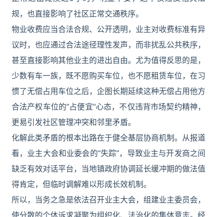
规，也直接影响了社区正常交通秩序。
物业收费应当合法合规、公开透明，业主对收费标准有异
议时，也应通过合法途径理性发声，而非扰乱公共秩序，
甚至直接影响其他业主的进出自由。尤为值得反思的是，
少数有车一族，既不愿购买车位，也不愿租赁车位，在习
惯了无偿占用车位之后，企图长期延续这种无偿占用他方
合法产权车位的“占便宜”心态，不仅违背市场契约精神，
更易引发社区管理冲突和邻里矛盾。
化解此类矛盾的根本出路在于健全基层协商机制。从报道
看，业主大会和业委会的“失踪”，导致业主与开发商之间
缺乏有效对话平台，当地镇政府协调延长缓冲期的做法值
得肯定，但临时调解难以形成长效机制。
所以，当务之急是依法召开业主大会，组建业主委员会，
使分散的个体诉求凝聚为组织化、法治化的集体意志。经