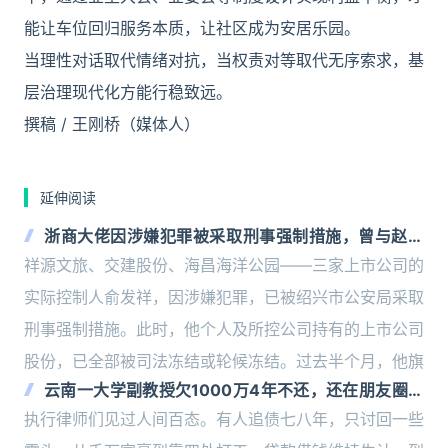
能让车位回归服务本质，让社区成为安居乐园。
当理性对话取代情绪对抗，当权责对等取代无序索求，基
层治理现代化方能行稳致远。
撰稿 / 王刚桥（媒体人）
延伸阅读
浙商大佬因涉嫌犯罪被采取刑事强制措施，曾与赵薇
有交集
祥源文旅、交建股份、海昌海洋公园——三家上市公司的
实际控制人俞发祥，因涉嫌犯罪，已被绍兴市公安局采取
刑事强制措施。此时，他个人及所控公司持有的上市公司
股份，已全部被司法冻结或轮候冻结。过去半个月，他旗
云南一大学副教授欠1000万4年不还，还在朋友圈晒
旅游，债主患癌求“救命钱”
执行律师们见过人间百态。有人追债七八年，只讨回一些