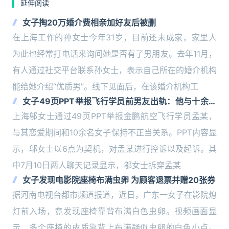
延伸阅读
女子掏20万婚介费相亲加好友后被删
在上海工作的孙女士今年31岁，目前还未成家，家里人
为此也经常打电话来询问她是否有了男朋友。去年11月，
有人通过社交平台联系孙女士，表示自己所在的婚介机构
能给她介绍“优质男”。线下见面后，在该婚介机构工
女子49页PPT举报飞行学员前男友出轨：他与十余人
保持不正当关系，金鹏航空：已展开核实
上海邬女士通过49页PPT举报金鹏航空飞行学员孟某，
与其恋爱期间和10余名女子保持不正当关系。PPT内容显
示，邬女士以6点为契机，对孟某进行控诉以及起诉。其
中7月10日两人聊天记录显示，邬女士拆穿孟某
女子发现电影院座椅布满虫卵 为顾客退票并赠20张券
据河南电视台都市频道报道，近日，广东一女子在影院熄
灯前入场，竟发现座椅靠背布满白色虫卵。视频画面显
示，多个座椅的皮质靠背上布满疑似虫卵的白色小点。