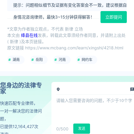
提示：问题相似细节及证据有变化答案会不一致，建议根据自
身情况咨询律师，最快3~15分钟获得解答！
立即提问
*文章为作者独立观点，不代表 新律 立场
本文由
绛县在线
发表，转载此文章须经作者同意，并请附上出处
( 新律 )及本页链接。
原文链接 https://www.mcbang.com/learn/xingshi/4218.html
湖南
岳阳
河南
网约车
您身边的法律专
家
快速匹配专业律师，
一对一解决您的法律问
题，
已提供12,164,427次
0
/500
发送