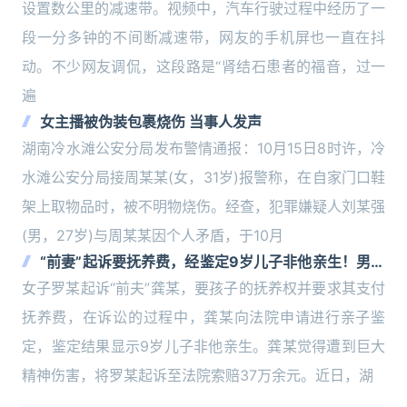
设置数公里的减速带。视频中，汽车行驶过程中经历了一
段一分多钟的不间断减速带，网友的手机屏也一直在抖
动。不少网友调侃，这段路是“肾结石患者的福音，过一
遍
女主播被伪装包裹烧伤 当事人发声
湖南冷水滩公安分局发布警情通报：10月15日8时许，冷
水滩公安分局接周某某(女，31岁)报警称，在自家门口鞋
架上取物品时，被不明物烧伤。经查，犯罪嫌疑人刘某强
(男，27岁)与周某某因个人矛盾，于10月
“前妻”起诉要抚养费，经鉴定9岁儿子非他亲生！男子
起诉索赔37万
女子罗某起诉“前夫”龚某，要孩子的抚养权并要求其支付
抚养费，在诉讼的过程中，龚某向法院申请进行亲子鉴
定，鉴定结果显示9岁儿子非他亲生。龚某觉得遭到巨大
精神伤害，将罗某起诉至法院索赔37万余元。近日，湖