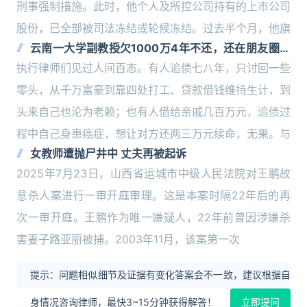
刑事强制措施。此时，他个人及所控公司持有的上市公司
股份，已全部被司法冻结或轮候冻结。过去半个月，他旗
云南一大学副教授欠1000万4年不还，还在朋友圈晒
旅游，债主患癌求“救命钱”
执行律师们见过人间百态。有人追债七八年，只讨回一些
零头，从千万富豪到靠四处打工、贷款借钱维持生计，到
头来自己也沦为老赖；也有人借给亲戚几百万元，追债过
程中自己身患癌症，想让对方还两三万元续命，无果。与
女教师遭抛尸井中 丈夫再被起诉
2025年7月23日，山西省运城市中级人民法院对王鹏故
意杀人案进行一审开庭审理。这是本案时隔22年后的再
次一审开庭。王鹏作为唯一嫌疑人，22年前曾因涉嫌杀
害妻子路亚丽被捕。2003年11月，该案第一次
提示：问题相似细节及证据有变化答案会不一致，建议根据自
身情况咨询律师，最快3~15分钟获得解答！
立即提问