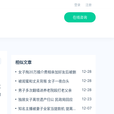
登录
注册
在线咨询
相似文章
12-28
女子掏20万婚介费相亲加好友后被删
12-28
被闺蜜和丈夫背叛 女子一夜白头
工
12-28
男子多次翻墙进养老院殴打老父亲
审
12-23
独居女子离世遗产归公 民政局回应
12-07
知名主播被妻子全家当提款机 提离婚
后反被对簿公堂