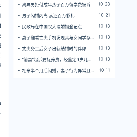
10-28
离异男拒付成年孩子百万留学费被诉
环
10-21
制
男子闪婚闪离 索还百万彩礼
强
10-18
民政局在中国农大设婚姻登记点
设
10-13
妻子翻看亡夫手机发现其与女同学存婚
外情，双方互相转账近百万
键
10-13
丈夫务工后女子出轨结婚时的伴郎
任
10-13
“前妻”起诉要抚养费，经鉴定9岁儿子
明
非他亲生！男子起诉索赔37万
10-11
相亲半个月后闪婚，妻子行为异常且持
续服药，男子起诉离婚；法院：系婚前
隐瞒重大疾病，撤销两人婚姻关系
中
计