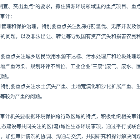
制宜、突出重点”的要求，抓住资源环境领域里的重点项目、重
审计：
管理和保护治理，特别要重点关注乱采(挖)滥伐、无序开发及
坏的问题，以及非法出让、转让等导致国有资产流失和损害农民
别要重点关注城乡居民饮用水源不达标、污水处理厂和垃圾处理
壤严重污染、规划环评不到位、工业企业“三废”(废气、废水、
问题。
，特别要重点关注水土流失严重、土地荒漠化和沙化扩展严重、
等较为严重的问题。
级审计机关要根据环境保护跨行政区域的特点，积极组织相关审
态建设等共同关注的区(流)域性生态环境事项，通过平行或联
制，加强审计情况的协调、沟通与交流，共同研究和探讨解决问