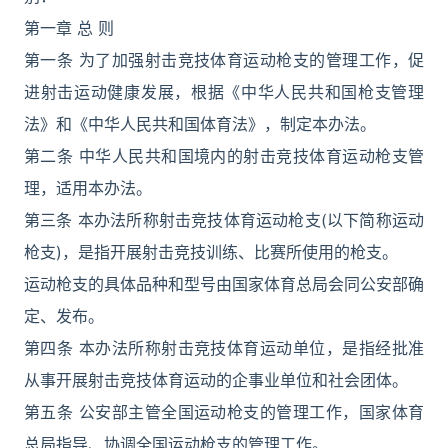
第一章 总 则
第一条 为了加强射击竞技体育运动枪支的管理工作，促
进射击运动健康发展，根据《中华人民共和国枪支管理
法》和《中华人民共和国体育法》，制定本办法。
第二条 中华人民共和国境内的射击竞技体育运动枪支管
理，适用本办法。
第三条 本办法所称射击竞技体育运动枪支(以下简称运动
枪支)，是指开展射击竞技训练、比赛所使用的枪支。
运动枪支的具体品种和型号由国家体育总局会同公安部确
定、发布。
第四条 本办法所称射击竞技体育运动单位，是指经批准
从事开展射击竞技体育运动的企事业单位和社会团体。
第五条 公安部主管全国运动枪支的管理工作，国家体育
总局指导、协调全国运动枪支的管理工作。