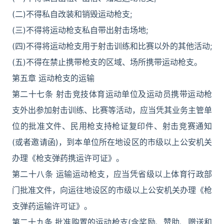
(二)不得私自改装和销毁运动枪支;
(三)不得将运动枪支私自带出射击场地;
(四)不得将运动枪支用于射击训练和比赛以外的其他活动;
(五)不得在禁止携带枪支的区域、场所携带运动枪支。
第五章 运动枪支的运输
第二十七条 射击竞技体育运动单位及运动员携带运动枪
支外出参加射击训练、比赛等活动，应当凭其业务主管单
位的批准文件、民用枪支持枪证复印件、射击竞赛通知
(或者邀请函)，到本单位所在地设区的市级以上公安机关
办理《枪支弹药携运许可证》。
第二十八条 运输运动枪支，应当凭省级以上体育行政部
门批准文件，向运往地设区的市级以上公安机关办理《枪
支弹药运输许可证》。
第二十九条 批准购置的运动枪支(含奖励、赞助、赠送和