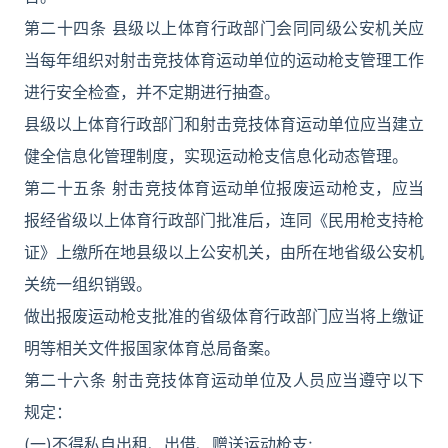
第二十四条 县级以上体育行政部门会同同级公安机关应
当每年组织对射击竞技体育运动单位的运动枪支管理工作
进行安全检查，并不定期进行抽查。
县级以上体育行政部门和射击竞技体育运动单位应当建立
健全信息化管理制度，实现运动枪支信息化动态管理。
第二十五条 射击竞技体育运动单位报废运动枪支，应当
报经省级以上体育行政部门批准后，连同《民用枪支持枪
证》上缴所在地县级以上公安机关，由所在地省级公安机
关统一组织销毁。
做出报废运动枪支批准的省级体育行政部门应当将上缴证
明等相关文件报国家体育总局备案。
第二十六条 射击竞技体育运动单位及人员应当遵守以下
规定：
(一)不得私自出租、出借、赠送运动枪支;