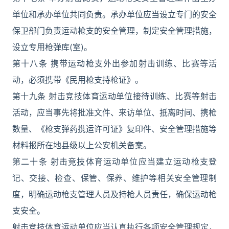
单位和承办单位共同负责。承办单位应当设立专门的安全
保卫部门负责运动枪支的安全管理，制定安全管理措施，
设立专用枪弹库(室)。
第十八条 携带运动枪支外出参加射击训练、比赛等活
动，必须携带《民用枪支持枪证》。
第十九条 射击竞技体育运动单位接待训练、比赛等射击
活动，应当事先将批准文件、来访单位、抵离时间、携枪
数量、《枪支弹药携运许可证》复印件、安全管理措施等
材料报所在地县级以上公安机关备案。
第二十条 射击竞技体育运动单位应当建立运动枪支登
记、交接、检查、保管、保养、维护等相关安全管理制
度，明确运动枪支管理人员及持枪人员责任，确保运动枪
支安全。
射击竞技体育运动单位应当认真执行各项安全管理规定，