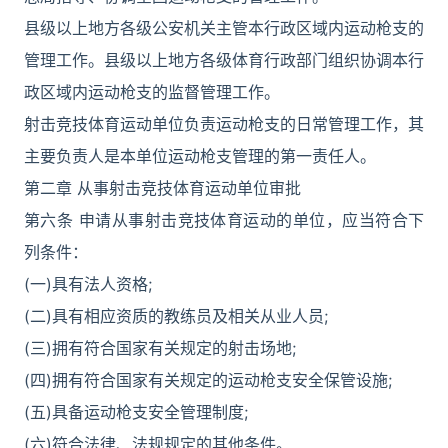
县级以上地方各级公安机关主管本行政区域内运动枪支的
管理工作。县级以上地方各级体育行政部门组织协调本行
政区域内运动枪支的监督管理工作。
射击竞技体育运动单位负责运动枪支的日常管理工作，其
主要负责人是本单位运动枪支管理的第一责任人。
第二章 从事射击竞技体育运动单位审批
第六条 申请从事射击竞技体育运动的单位，应当符合下
列条件：
(一)具有法人资格;
(二)具有相应资质的教练员及相关从业人员;
(三)拥有符合国家有关规定的射击场地;
(四)拥有符合国家有关规定的运动枪支安全保管设施;
(五)具备运动枪支安全管理制度;
(六)符合法律、法规规定的其他条件。