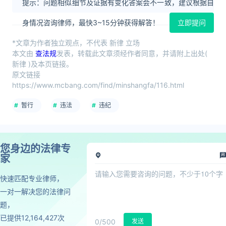
提示：问题相似细节及证据有变化答案会不一致，建议根据自
身情况咨询律师，最快3~15分钟获得解答！
立即提问
*文章为作者独立观点，不代表 新律 立场
本文由
查法规
发表，转载此文章须经作者同意，并请附上出处(
新律 )及本页链接。
原文链接
https://www.mcbang.com/find/minshangfa/116.html
暂行
违法
违纪
您身边的法律专
家
快速匹配专业律师，
一对一解决您的法律问
题，
已提供12,164,427次
0
/500
发送