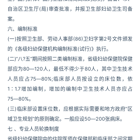
自治区卫生厅(局)审查批准，并报卫生部妇幼卫生司备
案。
六、编制标准
(一)按照卫生部、劳动人事部(86)卫妇字第2号文件颁发
的《各级妇幼保健机构编制标准(试行)》执行。
(二)“八?五”期间按照二类编制标准，省级妇幼保健院保健
部应为80―120人，最低不得少于80人，其中卫生技术
人员应占75―80%;临床部人员按设立的床位数，依
1∶1.7增加编制，增加的编制中卫生技术人员亦应占
75―80%。
(三)临床部设置床位数，应根据实际需要和地方政府“区
域卫生规划”的原则确定。一般应设50―200张病床。
七 、专业人员轮换制度
省级妇幼保健院中的住院医师在保健部和临床部之间定期