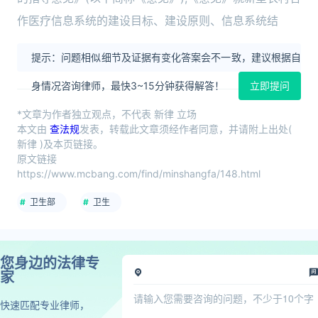
作医疗信息系统的建设目标、建设原则、信息系统结
提示：问题相似细节及证据有变化答案会不一致，建议根据自
身情况咨询律师，最快3~15分钟获得解答！
立即提问
*文章为作者独立观点，不代表 新律 立场
本文由
查法规
发表，转载此文章须经作者同意，并请附上出处(
新律 )及本页链接。
原文链接
https://www.mcbang.com/find/minshangfa/148.html
卫生部
卫生
您身边的法律专
家
快速匹配专业律师，