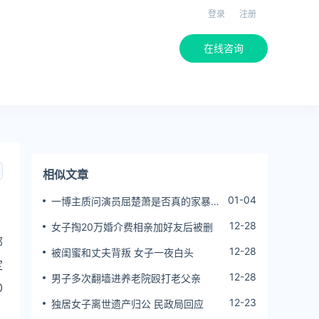
登录
注册
在线咨询
相似文章
01-04
一博主质问演员屈楚萧是否真的家暴,
屈楚萧方公开判决书否认
12-28
女子掏20万婚介费相亲加好友后被删
部
12-28
被闺蜜和丈夫背叛 女子一夜白头
定
12-28
男子多次翻墙进养老院殴打老父亲
0
12-23
独居女子离世遗产归公 民政局回应