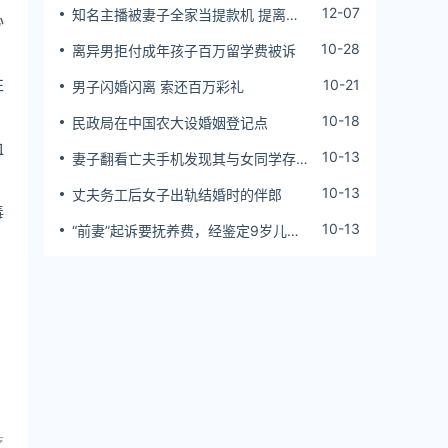
12-07
知名主播被妻子全家当提款机 提离婚
心
后反被对簿公堂
10-28
离异男拒付成年孩子百万留学费被诉
性
10-21
男子闪婚闪离 索还百万彩礼
10-18
民政局在中国农大设婚姻登记点
血
10-13
妻子翻看亡夫手机发现其与女同学存婚
外情，双方互相转账近百万
10-13
丈夫务工后女子出轨结婚时的伴郎
毒
10-13
“前妻”起诉要抚养费，经鉴定9岁儿子
非他亲生！男子起诉索赔37万
：
疗