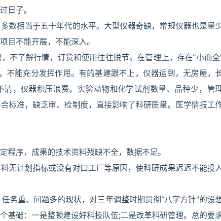
过日子。
，多数相当于五十年代的水平。大型仪器奇缺，常规仪器也是量
项目不能开展，不能深入。
，不了解行情，订货和使用往往脱节。在管理上，存在“小而全
饱”，不能充分发挥作用。有的基建跟不上，仪器运到，无房屋，
不清，仪器积压浪费。实验动物和化学试剂数量、品种少，管
不合标准，缺乏审、检制度，直接影响了科研质量。医学情报工
定程序，成果的技术资料残缺不全，数据不足。
材料无计划指标或没有对口工厂等原因，使科研成果迟迟不能投
任务重、问题多的现状，对三年调整时期贯彻“八字方针”的设
个基础：一是整顿建设好科技队伍;二是改革科研管理。总的要