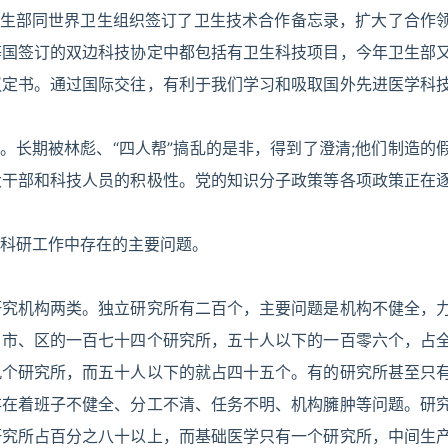
卫生部同世界卫生组织签订了卫生技术合作备忘录，扩大了合作
等国签订的双边科技协定中都包括有卫生科技项目，今年卫生部
议定书。通过国际交往，有利于我们学习和吸取国外先进医学科
。长期被林彪、“四人帮”搞乱的是非，得到了澄清;他们制造的
大干部和科技人员的积极性。党的知识分子政策等各项政策正在
科研工作中存在的主要问题。
研究机构两类。独立研究所有二百个，主要问题是机构不健全，
、市、区的一百七十四个研究所，五十人以下的一百零六个，占
九个研究所，而五十人以下的就占四十五个。有的研究所甚至只
存在着班子不健全、分工不清、任务不明、机构臃肿等问题。研
研究所占百分之八十以上，而基础医学只有一个研究所，中间生