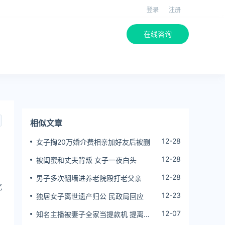
登录
注册
在线咨询
相似文章
12-28
女子掏20万婚介费相亲加好友后被删
12-28
被闺蜜和丈夫背叛 女子一夜白头
、
12-28
男子多次翻墙进养老院殴打老父亲
究
12-23
独居女子离世遗产归公 民政局回应
：
12-07
知名主播被妻子全家当提款机 提离婚
后反被对簿公堂