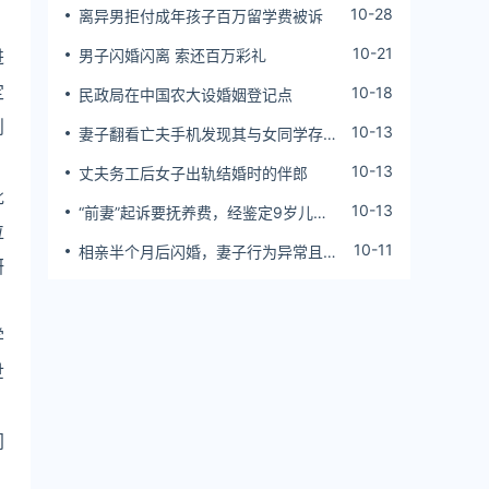
10-28
离异男拒付成年孩子百万留学费被诉
10-21
进
男子闪婚闪离 索还百万彩礼
定
10-18
民政局在中国农大设婚姻登记点
则
10-13
妻子翻看亡夫手机发现其与女同学存婚
外情，双方互相转账近百万
10-13
丈夫务工后女子出轨结婚时的伴郎
批
10-13
“前妻”起诉要抚养费，经鉴定9岁儿子
位
非他亲生！男子起诉索赔37万
10-11
相亲半个月后闪婚，妻子行为异常且持
研
续服药，男子起诉离婚；法院：系婚前
隐瞒重大疾病，撤销两人婚姻关系
学
世
、
间