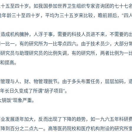
三十五至四十岁。如我国参加世界卫生组织专家咨询团的七十七
佳年龄三十至四十岁，平均为三十五岁来比较，瞻前顾后，“四
，造成机构臃肿，人浮于事，需要的科技人员进不来，不需要的
到一比一，有的研究所为一比零点四六。由于技术员少，大部分
副研究员与助理研究员的比例失调，有的研究所，两者比例为一
和提高。
划管理与人、财、物管理脱节。由于多头布置任务，层层加码，
年长日久变成了所谓“胡子项目”。
大锅饭”现象严重。
事业发展逐年加大，反而出现了下降的趋势，如一九六五年科研
下降到百分之二点九一。高等医药院校和医疗机构附设的研究所