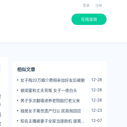
登录
注册
在线咨询
相似文章
12-28
女子掏20万婚介费相亲加好友后被删
12-28
被闺蜜和丈夫背叛 女子一夜白头
管
12-28
男子多次翻墙进养老院殴打老父亲
好
12-23
独居女子离世遗产归公 民政局回应
制
12-07
知名主播被妻子全家当提款机 提离婚
效
后反被对簿公堂