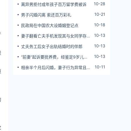
10-28
离异男拒付成年孩子百万留学费被诉
10-21
男子闪婚闪离 索还百万彩礼
，
10-18
民政局在中国农大设婚姻登记点
产
10-13
妻子翻看亡夫手机发现其与女同学存婚
外情，双方互相转账近百万
10-13
丈夫务工后女子出轨结婚时的伴郎
设
10-13
“前妻”起诉要抚养费，经鉴定9岁儿子
非他亲生！男子起诉索赔37万
10-11
相亲半个月后闪婚，妻子行为异常且持
原
续服药，男子起诉离婚；法院：系婚前
隐瞒重大疾病，撤销两人婚姻关系
的
次