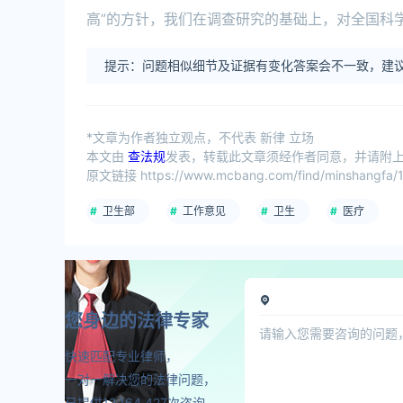
高”的方针，我们在调查研究的基础上，对全国科
提示：问题相似细节及证据有变化答案会不一致，建议
*文章为作者独立观点，不代表 新律 立场
本文由
查法规
发表，转载此文章须经作者同意，并请附上出
原文链接 https://www.mcbang.com/find/minshangfa/1
卫生部
工作意见
卫生
医疗
您身边的法律专家
快速匹配专业律师，
一对一解决您的法律问题，
已提供12,164,427次咨询