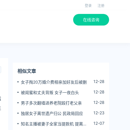
登录
注册
在线咨询
相似文章
12-28
女子掏20万婚介费相亲加好友后被删
12-28
被闺蜜和丈夫背叛 女子一夜白头
适
12-28
男子多次翻墙进养老院殴打老父亲
生
12-23
独居女子离世遗产归公 民政局回应
12-07
知名主播被妻子全家当提款机 提离婚
后反被对簿公堂