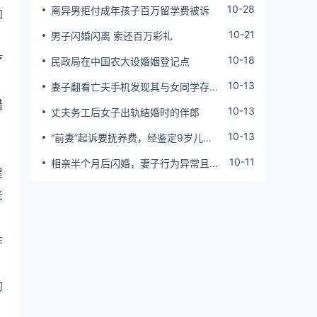
10-28
离异男拒付成年孩子百万留学费被诉
知
10-21
男子闪婚闪离 索还百万彩礼
疗
10-18
民政局在中国农大设婚姻登记点
10-13
妻子翻看亡夫手机发现其与女同学存婚
外情，双方互相转账近百万
措
10-13
丈夫务工后女子出轨结婚时的伴郎
10-13
“前妻”起诉要抚养费，经鉴定9岁儿子
非他亲生！男子起诉索赔37万
10-11
相亲半个月后闪婚，妻子行为异常且持
建
续服药，男子起诉离婚；法院：系婚前
隐瞒重大疾病，撤销两人婚姻关系
老
作
的