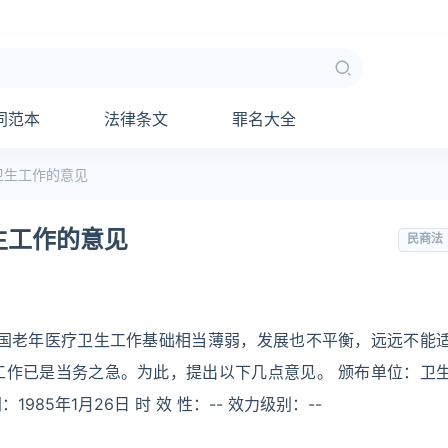
同范本
法律条文
罪名大全
卫生工作的意见
生工作的意见
民商法
我国老年医疗卫生工作基础相当薄弱，发展也不平衡，远远不能
工作已是当务之急。为此，提出以下几点意见。 颁布单位：卫
：1985年1月26日 时 效 性：-- 效力级别：--