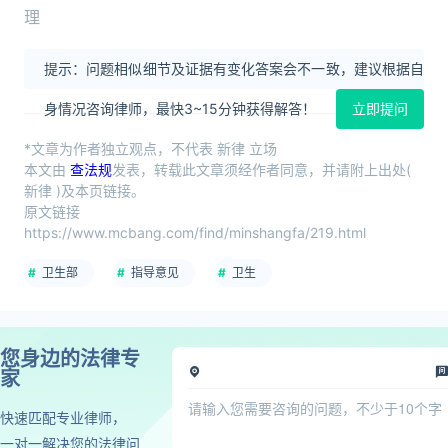
理
提示：问题相似细节及证据有变化答案会不一致，建议根据自
身情况咨询律师，最快3~15分钟获得解答！
立即提问
*文章为作者独立观点，不代表 新律 立场
本文由
查法规
发表，转载此文章须经作者同意，并请附上出处(
新律 )及本页链接。
原文链接
https://www.mcbang.com/find/minshangfa/219.html
卫生部
指导意见
卫生
您身边的法律专
家
快速匹配专业律师，
一对一解决您的法律问