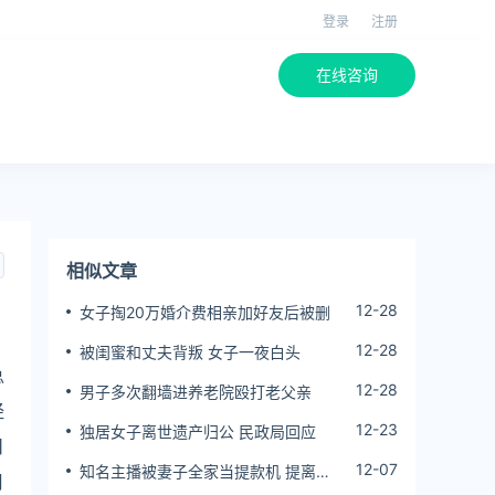
登录
注册
在线咨询
相似文章
12-28
女子掏20万婚介费相亲加好友后被删
12-28
被闺蜜和丈夫背叛 女子一夜白头
总
12-28
男子多次翻墙进养老院殴打老父亲
经
12-23
独居女子离世遗产归公 民政局回应
日
12-07
知名主播被妻子全家当提款机 提离婚
月
后反被对簿公堂