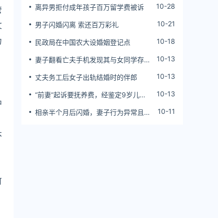
10-28
离异男拒付成年孩子百万留学费被诉
管
10-21
文
男子闪婚闪离 索还百万彩礼
力
10-18
民政局在中国农大设婚姻登记点
10-13
妻子翻看亡夫手机发现其与女同学存婚
外情，双方互相转账近百万
10-13
丈夫务工后女子出轨结婚时的伴郎
10-13
“前妻”起诉要抚养费，经鉴定9岁儿子
中
非他亲生！男子起诉索赔37万
10-11
相亲半个月后闪婚，妻子行为异常且持
续服药，男子起诉离婚；法院：系婚前
隐瞒重大疾病，撤销两人婚姻关系
本
可