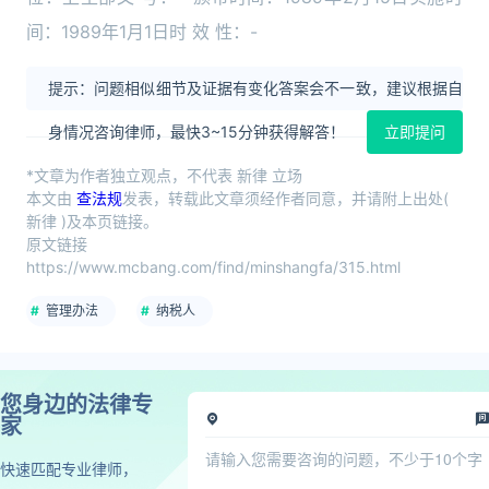
间：1989年1月1日时 效 性：-
提示：问题相似细节及证据有变化答案会不一致，建议根据自
身情况咨询律师，最快3~15分钟获得解答！
立即提问
*文章为作者独立观点，不代表 新律 立场
本文由
查法规
发表，转载此文章须经作者同意，并请附上出处(
新律 )及本页链接。
原文链接
https://www.mcbang.com/find/minshangfa/315.html
管理办法
纳税人
您身边的法律专
家
快速匹配专业律师，