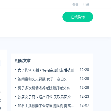
登录
注册
在线咨询
相似文章
12-28
女子掏20万婚介费相亲加好友后被删
12-28
被闺蜜和丈夫背叛 女子一夜白头
12-28
男子多次翻墙进养老院殴打老父亲
方
12-23
独居女子离世遗产归公 民政局回应
政
12-07
知名主播被妻子全家当提款机 提离婚
3
后反被对簿公堂