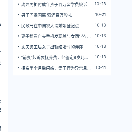
10-28
离异男拒付成年孩子百万留学费被诉
10-21
男子闪婚闪离 索还百万彩礼
导
10-18
民政局在中国农大设婚姻登记点
10-13
妻子翻看亡夫手机发现其与女同学存婚
外情，双方互相转账近百万
10-13
丈夫务工后女子出轨结婚时的伴郎
干
10-13
“前妻”起诉要抚养费，经鉴定9岁儿子
全
非他亲生！男子起诉索赔37万
10-11
相亲半个月后闪婚，妻子行为异常且持
续服药，男子起诉离婚；法院：系婚前
隐瞒重大疾病，撤销两人婚姻关系
委
记
领