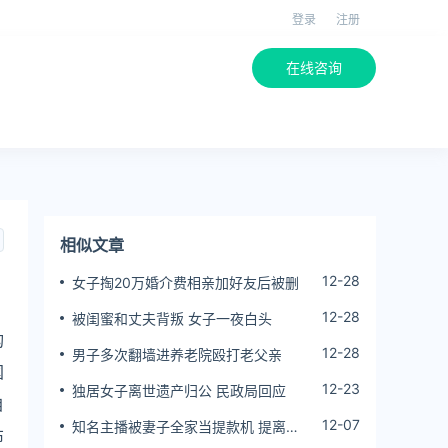
登录
注册
在线咨询
相似文章
12-28
女子掏20万婚介费相亲加好友后被删
12-28
被闺蜜和丈夫背叛 女子一夜白头
构
12-28
男子多次翻墙进养老院殴打老父亲
国
12-23
独居女子离世遗产归公 民政局回应
自
12-07
知名主播被妻子全家当提款机 提离婚
布
后反被对簿公堂