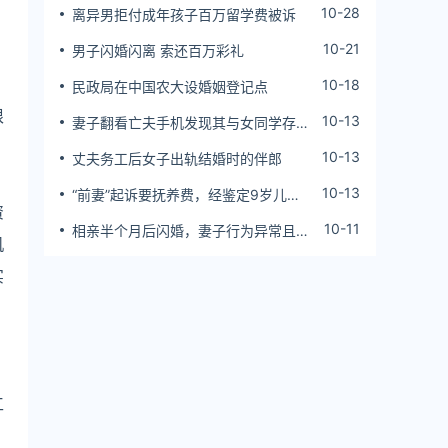
10-28
离异男拒付成年孩子百万留学费被诉
10-21
男子闪婚闪离 索还百万彩礼
10-18
民政局在中国农大设婚姻登记点
根
10-13
妻子翻看亡夫手机发现其与女同学存婚
外情，双方互相转账近百万
，
10-13
丈夫务工后女子出轨结婚时的伴郎
10-13
“前妻”起诉要抚养费，经鉴定9岁儿子
资
非他亲生！男子起诉索赔37万
10-11
相亲半个月后闪婚，妻子行为异常且持
机
续服药，男子起诉离婚；法院：系婚前
隐瞒重大疾病，撤销两人婚姻关系
实
工