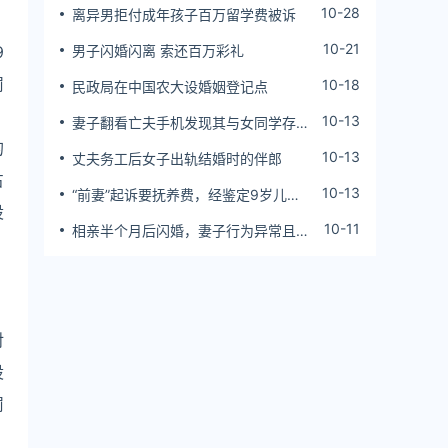
10-28
离异男拒付成年孩子百万留学费被诉
10-21
9
男子闪婚闪离 索还百万彩礼
罚
10-18
民政局在中国农大设婚姻登记点
10-13
妻子翻看亡夫手机发现其与女同学存婚
外情，双方互相转账近百万
的
10-13
丈夫务工后女子出轨结婚时的伴郎
占
10-13
“前妻”起诉要抚养费，经鉴定9岁儿子
设
非他亲生！男子起诉索赔37万
10-11
相亲半个月后闪婚，妻子行为异常且持
续服药，男子起诉离婚；法院：系婚前
隐瞒重大疾病，撤销两人婚姻关系
：
对
设
罚