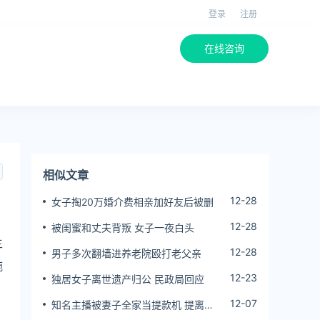
登录
注册
在线咨询
相似文章
12-28
女子掏20万婚介费相亲加好友后被删
12-28
被闺蜜和丈夫背叛 女子一夜白头
主
12-28
男子多次翻墙进养老院殴打老父亲
施
12-23
独居女子离世遗产归公 民政局回应
12-07
知名主播被妻子全家当提款机 提离婚
后反被对簿公堂