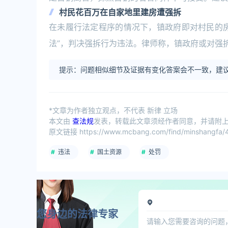
村民花百万在自家地里建房遭强拆
在未履行法定程序的情况下，镇政府即对村民的
法”，判决强拆行为违法。律师称，镇政府或对强
提示：问题相似细节及证据有变化答案会不一致，建议
*文章为作者独立观点，不代表 新律 立场
本文由
查法规
发表，转载此文章须经作者同意，并请附上出
原文链接 https://www.mcbang.com/find/minshangfa/4
违法
国土资源
处罚
您身边的法律专家