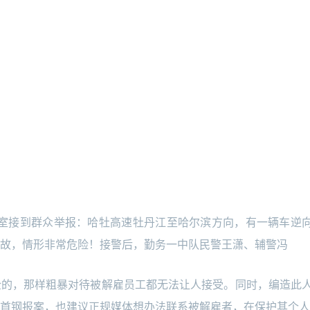
指挥室接到群众举报：哈牡高速牡丹江至哈尔滨方向，有一辆车逆
故，情形非常危险！接警后，勤务一中队民警王潇、辅警冯
企的，那样粗暴对待被解雇员工都无法让人接受。同时，编造此
首钢报案，也建议正规媒体想办法联系被解雇者，在保护其个人