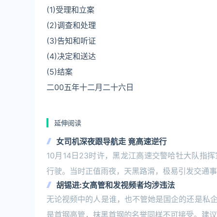
(1)受理和立案
(2)调查和处理
(3)告知和听证
(4)决定和送达
(5)结案
二00五年十二月二十六日
延伸阅读
女司机深夜跟导航走 竟高速逆行
10月14日23时许，黑龙江高速交警哈牡大队
行驶。当时正值雨夜，天黑路滑，极易引发交通事
胡锡进:女高管和发视频者均涉违法
无论视频中的人是谁，也不管她是国企的还是私
是首钢高管，抹黑首钢的名誉同样不可接受。建议