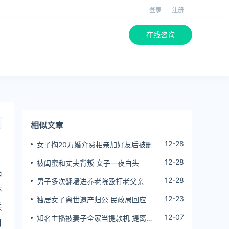
登录
注册
在线咨询
相似文章
12-28
女子掏20万婚介费相亲加好友后被删
12-28
被闺蜜和丈夫背叛 女子一夜白头
渔
12-28
男子多次翻墙进养老院殴打老父亲
环
12-23
独居女子离世遗产归公 民政局回应
关
12-07
知名主播被妻子全家当提款机 提离婚
月
后反被对簿公堂