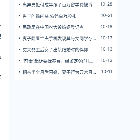
10-28
离异男拒付成年孩子百万留学费被诉
10-21
男子闪婚闪离 索还百万彩礼
合
10-18
民政局在中国农大设婚姻登记点
港
10-13
妻子翻看亡夫手机发现其与女同学存婚
外情，双方互相转账近百万
10-13
丈夫务工后女子出轨结婚时的伴郎
航
10-13
“前妻”起诉要抚养费，经鉴定9岁儿子
非他亲生！男子起诉索赔37万
10-11
相亲半个月后闪婚，妻子行为异常且持
政
续服药，男子起诉离婚；法院：系婚前
隐瞒重大疾病，撤销两人婚姻关系