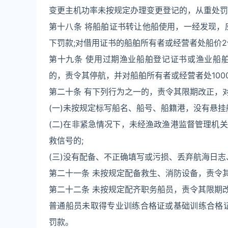
变更主机功率未按规定办理变更登记的，从重处罚
第十八条 将船舶证书转让他船使用，一经发现，
下罚款;对借用证书的船舶所有者或经营者处船价
第十九条 使用过期渔业船舶登记证书或渔业船
的，责令其停航，并对船舶所有者或经营者处1000
第二十条 有下列行为之一的，责令其限期改正，对
(一)未按规定标写船名、船号、船籍港，没有悬挂
(二)在非紧急情况下，未经渔政渔港监督管理机
救信号的;
(三)没有配备、不正确填写或污损、丢弃航海日
第二十一条 未按规定配备救生、消防设备，责令其
第二十二条 未按规定配齐职务船员，责令其限期改
普通船员未取得专业训练合格证或基础训练合格证
罚款。