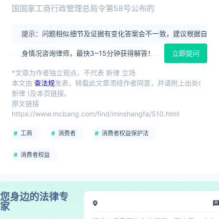
国国家工商行政管理总局令第58号公布的
提示：问题相似细节及证据有变化答案会不一致，建议根据自
身情况咨询律师，最快3~15分钟获得解答！
立即提问
*文章为作者独立观点，不代表 新律 立场
本文由
查法规
发表，转载此文章须经作者同意，并请附上出处(
新律 )及本页链接。
原文链接
https://www.mcbang.com/find/minshangfa/510.html
工商
消费者
消费者权益保护法
消费者权益
您身边的法律专
家