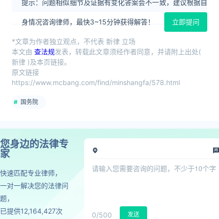
提示：问题相似细节及证据有变化答案会不一致，建议根据自
身情况咨询律师，最快3~15分钟获得解答！
立即提问
*文章为作者独立观点，不代表 新律 立场
本文由
查法规
发表，转载此文章须经作者同意，并请附上出处(
新律 )及本页链接。
原文链接
https://www.mcbang.com/find/minshangfa/578.html
国务院
您身边的法律专
家
快速匹配专业律师，
一对一解决您的法律问
题，
已提供12,164,427次
0
/500
发送