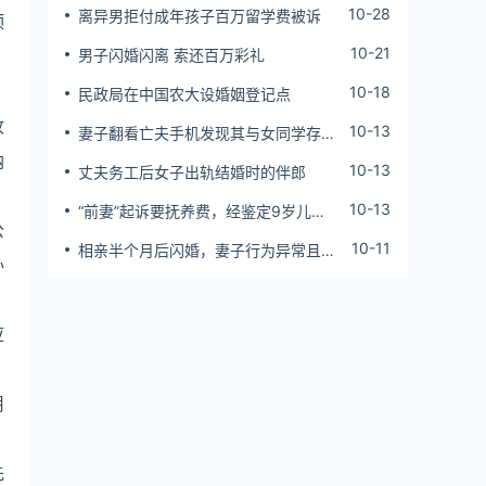
10-28
离异男拒付成年孩子百万留学费被诉
颁
10-21
男子闪婚闪离 索还百万彩礼
10-18
民政局在中国农大设婚姻登记点
收
10-13
妻子翻看亡夫手机发现其与女同学存婚
外情，双方互相转账近百万
纳
10-13
丈夫务工后女子出轨结婚时的伴郎
10-13
“前妻”起诉要抚养费，经鉴定9岁儿子
公
非他亲生！男子起诉索赔37万
10-11
相亲半个月后闪婚，妻子行为异常且持
办
续服药，男子起诉离婚；法院：系婚前
隐瞒重大疾病，撤销两人婚姻关系
应
用
先