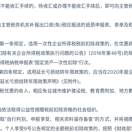
理不能收汇手续的，待收汇或办理不能收汇手续后，即可向主管
主管税务机关补报出口退(免)税应报送的纸质申报表、表单及
告第一条规定，适用一次性企业所得税税前扣除政策的，在优惠
有关企业所得税政策执行问题的公告》(2018年第46号)的
得税纳税申报表“固定资产一次性扣除”行次。
第四条规定，适用延长亏损结转年限政策的，应当在2020年度
延长亏损结转年限政策声明》(见附件)。
值税优惠的收入，相应免征城市维护建设税、教育费附加、地方
是指依法取得公益性捐赠税前扣除资格的社会组织。
取“自行判别、申报享受、相关资料留存备查”的方式，并将捐
。个人享受9号公告规定的全额税前扣除政策的，按照《财政部