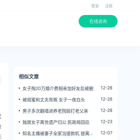
登录
注册
在线咨询
相似文章
12-28
女子掏20万婚介费相亲加好友后被删
12-28
被闺蜜和丈夫背叛 女子一夜白头
12-28
男子多次翻墙进养老院殴打老父亲
状
12-23
独居女子离世遗产归公 民政局回应
染
12-07
知名主播被妻子全家当提款机 提离婚
炎
后反被对簿公堂