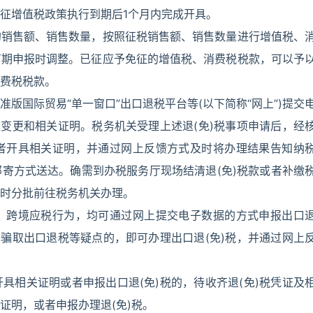
征增值税政策执行到期后1个月内完成开具。
的销售额、销售数量，按照征税销售额、销售数量进行增值税、
下期申报时调整。已征应予免征的增值税、消费税税款，可以予
费税税款。
版国际贸易“单一窗口”出口退税平台等(以下简称“网上”)提交
案变更和相关证明。税务机关受理上述退(免)税事项申请后，经
者开具相关证明，并通过网上反馈方式及时将办理结果告知纳
寄方式送达。确需到办税服务厅现场结清退(免)税款或者补缴
时分批前往税务机关办理。
、跨境应税行为，均可通过网上提交电子数据的方式申报出口
嫌骗取出口退税等疑点的，即可办理出口退(免)税，并通过网上
具相关证明或者申报出口退(免)税的，待收齐退(免)税凭证及
证明，或者申报办理退(免)税。