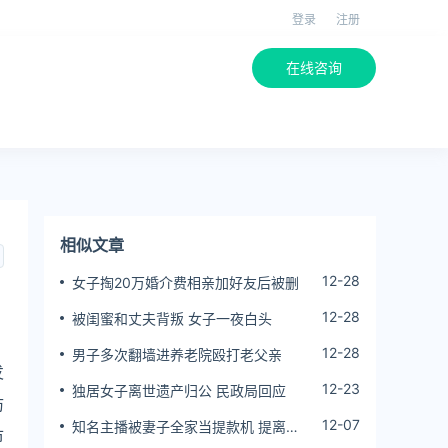
登录
注册
在线咨询
相似文章
12-28
女子掏20万婚介费相亲加好友后被删
12-28
被闺蜜和丈夫背叛 女子一夜白头
12-28
男子多次翻墙进养老院殴打老父亲
发
12-23
独居女子离世遗产归公 民政局回应
防
12-07
知名主播被妻子全家当提款机 提离婚
市
后反被对簿公堂