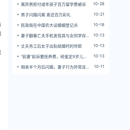
10-28
离异男拒付成年孩子百万留学费被诉
10-21
男子闪婚闪离 索还百万彩礼
防
10-18
民政局在中国农大设婚姻登记点
门
10-13
妻子翻看亡夫手机发现其与女同学存婚
外情，双方互相转账近百万
10-13
丈夫务工后女子出轨结婚时的伴郎
成
10-13
“前妻”起诉要抚养费，经鉴定9岁儿子
非他亲生！男子起诉索赔37万
10-11
相亲半个月后闪婚，妻子行为异常且持
续服药，男子起诉离婚；法院：系婚前
隐瞒重大疾病，撤销两人婚姻关系