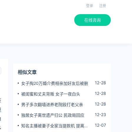
登录
注册
在线咨询
相似文章
12-28
女子掏20万婚介费相亲加好友后被删
12-28
被闺蜜和丈夫背叛 女子一夜白头
疫
12-28
男子多次翻墙进养老院殴打老父亲
境
12-23
独居女子离世遗产归公 民政局回应
1
12-07
知名主播被妻子全家当提款机 提离婚
予
后反被对簿公堂