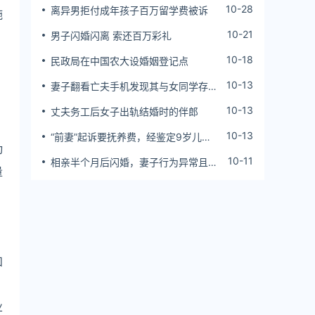
10-28
离异男拒付成年孩子百万留学费被诉
施
10-21
男子闪婚闪离 索还百万彩礼
10-18
民政局在中国农大设婚姻登记点
10-13
妻子翻看亡夫手机发现其与女同学存婚
外情，双方互相转账近百万
10-13
丈夫务工后女子出轨结婚时的伴郎
10-13
“前妻”起诉要抚养费，经鉴定9岁儿子
动
非他亲生！男子起诉索赔37万
10-11
相亲半个月后闪婚，妻子行为异常且持
量
续服药，男子起诉离婚；法院：系婚前
隐瞒重大疾病，撤销两人婚姻关系
和
业