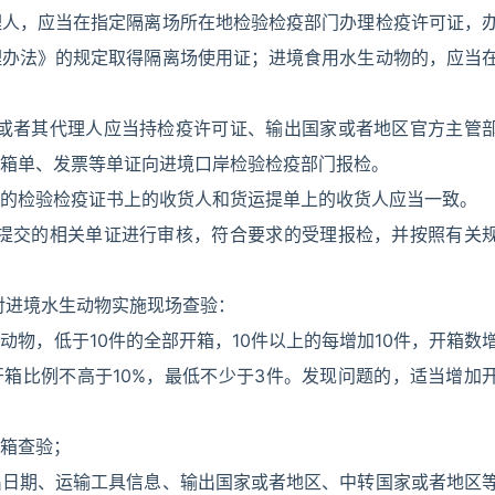
理人，应当在指定隔离场所在地检验检疫部门办理检疫许可证，
理办法》的规定取得隔离场使用证；进境食用水生动物的，应当
人或者其代理人应当持检疫许可证、输出国家或者地区官方主管
箱单、发票等单证向进境口岸检验检疫部门报检。
的检验检疫证书上的收货人和货运提单上的收货人应当一致。
人提交的相关单证进行审核，符合要求的受理报检，并按照有关
对进境水生动物实施现场查验：
物，低于10件的全部开箱，10件以上的每增加10件，开箱数
开箱比例不高于10%，最低不少于3件。发现问题的，适当增加
箱查验；
出日期、运输工具信息、输出国家或者地区、中转国家或者地区