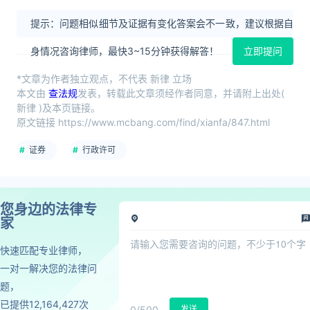
提示：问题相似细节及证据有变化答案会不一致，建议根据自
身情况咨询律师，最快3~15分钟获得解答！
立即提问
*文章为作者独立观点，不代表 新律 立场
本文由
查法规
发表，转载此文章须经作者同意，并请附上出处(
新律 )及本页链接。
原文链接 https://www.mcbang.com/find/xianfa/847.html
证券
行政许可
您身边的法律专
家
快速匹配专业律师，
一对一解决您的法律问
题，
已提供12,164,427次
0
/500
发送