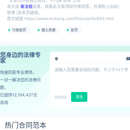
*文章为作者独立观点，不代表 新律 立场
本文由
查法规
发表，转载此文章须经作者同意，并请附上出处(
新律 )及本页链接。
原文链接 https://www.mcbang.com/find/xianfa/862.html
行政处罚
国土资源
处罚
您身边的法律专
家
快速匹配专业律师，
一对一解决您的法律问
题，
已提供12,164,427次
0
/500
发送
咨询
热门合同范本