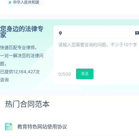
中华人民共和国
您身边的法律专
家
快速匹配专业律师，
一对一解决您的法律问
题，
已提供12,164,427次
0
/500
发送
咨询
热门合同范本
教育特色网站使用协议