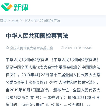
首页
宪法
中华人民共和国检察官法
中华人民共和国检察官法
2021-11-19 15:45
全国人民代表大会常务委员会
中华人民共和国检察官法 《中华人民共和国检察官法》
是是中国全国人民代表大会常务委员会批准的中国国家法
律文件。2019年4月23日第十三届全国人民代表大会常
务委员会第十次会议修订《中华人民共和国检察官法》，
自2019年10月1日起施行。 颁布单位：全国人民代表大
会常务委员会 文 号：-- 颁布时间：1995年2月28日 实
施时间：1995年7月1日 时 效 性：-- 效力级别：--