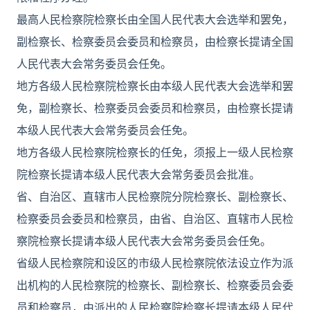
最高人民检察院检察长由全国人民代表大会选举和罢免，
副检察长、检察委员会委员和检察员，由检察长提请全国
人民代表大会常务委员会任免。
地方各级人民检察院检察长由本级人民代表大会选举和罢
免，副检察长、检察委员会委员和检察员，由检察长提请
本级人民代表大会常务委员会任免。
地方各级人民检察院检察长的任免，须报上一级人民检察
院检察长提请本级人民代表大会常务委员会批准。
省、自治区、直辖市人民检察院分院检察长、副检察长、
检察委员会委员和检察员，由省、自治区、直辖市人民检
察院检察长提请本级人民代表大会常务委员会任免。
省级人民检察院和设区的市级人民检察院依法设立作为派
出机构的人民检察院的检察长、副检察长、检察委员会委
员和检察员，由派出的人民检察院检察长提请本级人民代