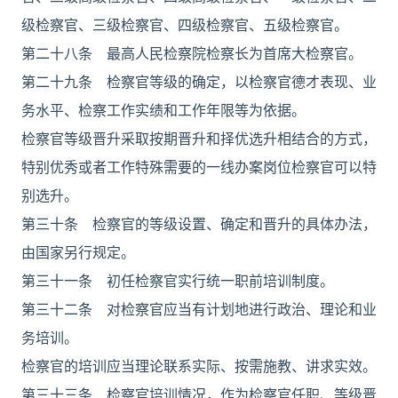
级检察官、三级检察官、四级检察官、五级检察官。
第二十八条 最高人民检察院检察长为首席大检察官。
第二十九条 检察官等级的确定，以检察官德才表现、业
务水平、检察工作实绩和工作年限等为依据。
检察官等级晋升采取按期晋升和择优选升相结合的方式，
特别优秀或者工作特殊需要的一线办案岗位检察官可以特
别选升。
第三十条 检察官的等级设置、确定和晋升的具体办法，
由国家另行规定。
第三十一条 初任检察官实行统一职前培训制度。
第三十二条 对检察官应当有计划地进行政治、理论和业
务培训。
检察官的培训应当理论联系实际、按需施教、讲求实效。
第三十三条 检察官培训情况，作为检察官任职、等级晋