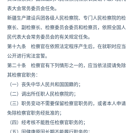
表大会常务委员会任免。
新疆生产建设兵团各级人民检察院、专门人民检察院的检
察长、副检察长、检察委员会委员和检察员，依照全国人
民代表大会常务委员会的有关规定任免。
第十九条 检察官在依照法定程序产生后，在就职时应当
公开进行宪法宣誓。
第二十条 检察官有下列情形之一的，应当依法提请免除
其检察官职务：
（一）丧失中华人民共和国国籍的；
（二）调出所任职人民检察院的；
（三）职务变动不需要保留检察官职务的，或者本人申请
免除检察官职务经批准的；
（四）经考核不能胜任检察官职务的；
（五）因健康原因长期不能履行职务的；