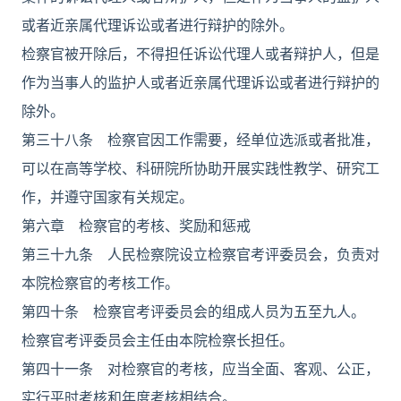
或者近亲属代理诉讼或者进行辩护的除外。
检察官被开除后，不得担任诉讼代理人或者辩护人，但是
作为当事人的监护人或者近亲属代理诉讼或者进行辩护的
除外。
第三十八条 检察官因工作需要，经单位选派或者批准，
可以在高等学校、科研院所协助开展实践性教学、研究工
作，并遵守国家有关规定。
第六章 检察官的考核、奖励和惩戒
第三十九条 人民检察院设立检察官考评委员会，负责对
本院检察官的考核工作。
第四十条 检察官考评委员会的组成人员为五至九人。
检察官考评委员会主任由本院检察长担任。
第四十一条 对检察官的考核，应当全面、客观、公正，
实行平时考核和年度考核相结合。