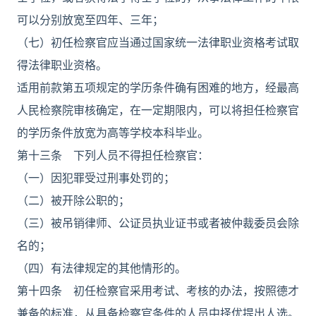
可以分别放宽至四年、三年；
（七）初任检察官应当通过国家统一法律职业资格考试取
得法律职业资格。
适用前款第五项规定的学历条件确有困难的地方，经最高
人民检察院审核确定，在一定期限内，可以将担任检察官
的学历条件放宽为高等学校本科毕业。
第十三条 下列人员不得担任检察官：
（一）因犯罪受过刑事处罚的；
（二）被开除公职的；
（三）被吊销律师、公证员执业证书或者被仲裁委员会除
名的；
（四）有法律规定的其他情形的。
第十四条 初任检察官采用考试、考核的办法，按照德才
兼备的标准，从具备检察官条件的人员中择优提出人选。