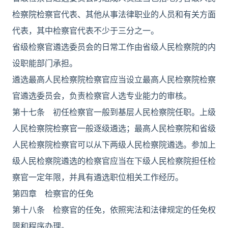
检察院检察官代表、其他从事法律职业的人员和有关方面
代表，其中检察官代表不少于三分之一。
省级检察官遴选委员会的日常工作由省级人民检察院的内
设职能部门承担。
遴选最高人民检察院检察官应当设立最高人民检察院检察
官遴选委员会，负责检察官人选专业能力的审核。
第十七条 初任检察官一般到基层人民检察院任职。上级
人民检察院检察官一般逐级遴选；最高人民检察院和省级
人民检察院检察官可以从下两级人民检察院遴选。参加上
级人民检察院遴选的检察官应当在下级人民检察院担任检
察官一定年限，并具有遴选职位相关工作经历。
第四章 检察官的任免
第十八条 检察官的任免，依照宪法和法律规定的任免权
限和程序办理。