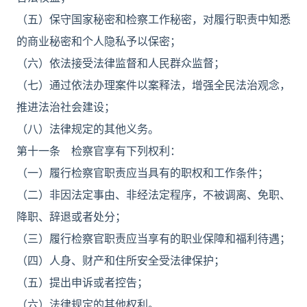
（五）保守国家秘密和检察工作秘密，对履行职责中知悉
的商业秘密和个人隐私予以保密；
（六）依法接受法律监督和人民群众监督；
（七）通过依法办理案件以案释法，增强全民法治观念，
推进法治社会建设；
（八）法律规定的其他义务。
第十一条 检察官享有下列权利：
（一）履行检察官职责应当具有的职权和工作条件；
（二）非因法定事由、非经法定程序，不被调离、免职、
降职、辞退或者处分；
（三）履行检察官职责应当享有的职业保障和福利待遇；
（四）人身、财产和住所安全受法律保护；
（五）提出申诉或者控告；
（六）法律规定的其他权利。