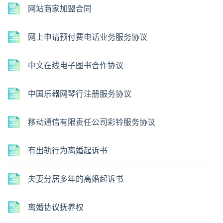
网站商家加盟合同
网上申请预付费电话业务服务协议
中文在线电子图书合作协议
中国乐器网琴行注册服务协议
移动通信有限责任公司彩铃服务协议
有出轨行为离婚起诉书
夫妻分居多年的离婚起诉书
离婚协议抚养权