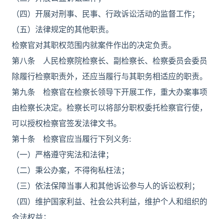
（四）开展对刑事、民事、行政诉讼活动的监督工作；
（五）法律规定的其他职责。
检察官对其职权范围内就案件作出的决定负责。
第八条 人民检察院检察长、副检察长、检察委员会委员
除履行检察职责外，还应当履行与其职务相适应的职责。
第九条 检察官在检察长领导下开展工作，重大办案事项
由检察长决定。检察长可以将部分职权委托检察官行使，
可以授权检察官签发法律文书。
第十条 检察官应当履行下列义务:
（一）严格遵守宪法和法律；
（二）秉公办案，不得徇私枉法；
（三）依法保障当事人和其他诉讼参与人的诉讼权利；
（四）维护国家利益、社会公共利益，维护个人和组织的
合法权益；