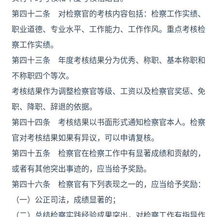
第四十二条 对检察官的考核内容包括：检察工作实绩、
职业道德、专业水平、工作能力、工作作风。重点考核检
察工作实绩。
第四十三条 年度考核结果分为优秀、称职、基本称职和
不称职四个等次。
考核结果作为调整检察官等级、工资以及检察官奖惩、免
职、降职、辞退的依据。
第四十四条 考核结果以书面形式通知检察官本人。检察
官对考核结果如果有异议，可以申请复核。
第四十五条 检察官在检察工作中有显著成绩和贡献的，
或者有其他突出事迹的，应当给予奖励。
第四十六条 检察官有下列表现之一的，应当给予奖励：
（一）公正司法，成绩显著的；
（二）总结检察实践经验成果突出，对检察工作有指导作