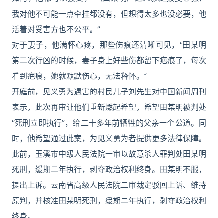
我对他不可能一点牵挂都没有，但想得太多也没必要，他
活着对受害方也不公平。”
对于妻子，他满怀心疼，那些伤痕还清晰可见，“田某明
第二次行凶的时候，妻子身上好些伤都留下疤痕了，每次
看到疤痕，她就默默伤心，无法释怀。”
开庭前，见义勇为遇害的村民儿子刘先生对中国新闻周刊
表示，此次再审让他们重新燃起希望，希望田某明被判处
“死刑立即执行”，给二十多年前牺牲的父亲一个公道。同
时，他希望通过此案，为见义勇为者提供更多法律保障。
此前，玉溪市中级人民法院一审以故意杀人罪判处田某明
死刑，缓期二年执行，剥夺政治权利终身。田某明不服，
提出上诉。云南省高级人民法院二审裁定驳回上诉、维持
原判，并核准田某明死刑，缓期二年执行，剥夺政治权利
终身。