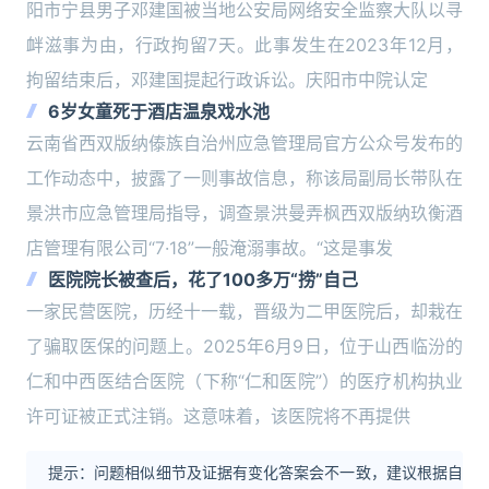
阳市宁县男子邓建国被当地公安局网络安全监察大队以寻
衅滋事为由，行政拘留7天。此事发生在2023年12月，
拘留结束后，邓建国提起行政诉讼。庆阳市中院认定
6岁女童死于酒店温泉戏水池
云南省西双版纳傣族自治州应急管理局官方公众号发布的
工作动态中，披露了一则事故信息，称该局副局长带队在
景洪市应急管理局指导，调查景洪曼弄枫西双版纳玖衡酒
店管理有限公司“7·18”一般淹溺事故。“这是事发
医院院长被查后，花了100多万“捞”自己
一家民营医院，历经十一载，晋级为二甲医院后，却栽在
了骗取医保的问题上。2025年6月9日，位于山西临汾的
仁和中西医结合医院（下称“仁和医院”）的医疗机构执业
许可证被正式注销。这意味着，该医院将不再提供
提示：问题相似细节及证据有变化答案会不一致，建议根据自