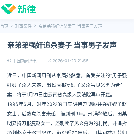
首页
刑事案件
亲弟弟强奸追杀妻子 当事男子发声
亲弟弟强奸追杀妻子 当事男子发声
2026-01-20 21:56
中国新闻周刊
近日，中国新闻周刊从家属处获悉，备受关注的“男子强
奸嫂子杀人未遂、出狱后报复嫂子又杀害见义勇为者”一
案，将于1月21日由云南省高级人民法院再审开庭。
1996年6月，时年20岁的田某明持刀威胁并强奸嫂子赵
女士，后故意杀害未遂，被判刑9年。刑满释放后，田某
明又持刀报复赵女士，还刺死了见义勇为的村民，并追撵
捅刺赵女士致其轻伤。潜逃近20年后，田某明被抓获归