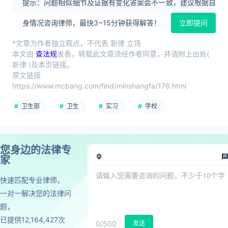
提示：问题相似细节及证据有变化答案会不一致，建议根据自
身情况咨询律师，最快3~15分钟获得解答！
立即提问
*文章为作者独立观点，不代表 新律 立场
本文由
查法规
发表，转载此文章须经作者同意，并请附上出处(
新律 )及本页链接。
原文链接
https://www.mcbang.com/find/minshangfa/176.html
卫生部
卫生
实习
学校
您身边的法律专
家
快速匹配专业律师，
一对一解决您的法律问
题，
已提供12,164,427次
0
/500
发送