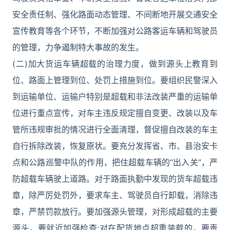
安全责任制、强化路面动态管理、不间断地开展交通安全
宣传教育等各个环节，不断加强对公路客运车辆和驾驶员
的管理，力争遏制特大事故的发生。
(二)加大货运车辆超载的治理力度，做到源头上教育到
位、路面上管理到位、处罚上措施到位。要组织民警深入
到运输单位、运输户特别是超载和非法改装严重的运输单
位进行重点宣传，对车主违反规定擅自变更、改装以及车
管所违规审批的情况进行全面清理，督促擅自改装的车主
自行拆除改装，恢复原状。要充分发挥省、市、县治安卡
点和公路巡警中队的作用，把住超载车辆的“出入关”，严
防超载车辆驶上道路。对于路面执勤中发现的货车超载违
章，除严厉处罚外，要求车主、驾驶员自行卸载，消除违
章，严禁罚款放行。要加强源头管理，对形成超载的主要
源头，要就近加强检查;对在配货地点超重装载的，要责