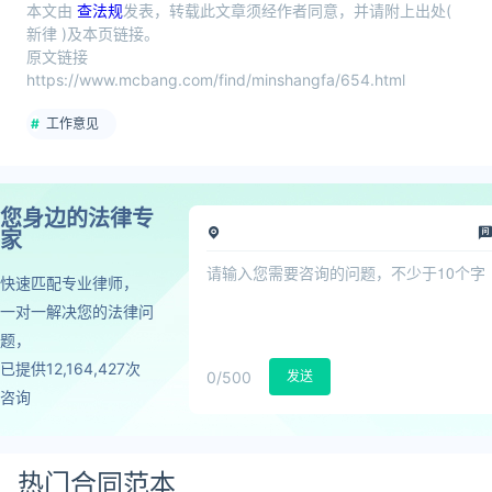
本文由
查法规
发表，转载此文章须经作者同意，并请附上出处(
新律 )及本页链接。
原文链接
https://www.mcbang.com/find/minshangfa/654.html
工作意见
您身边的法律专
家
快速匹配专业律师，
一对一解决您的法律问
题，
已提供12,164,427次
0
/500
发送
咨询
热门合同范本